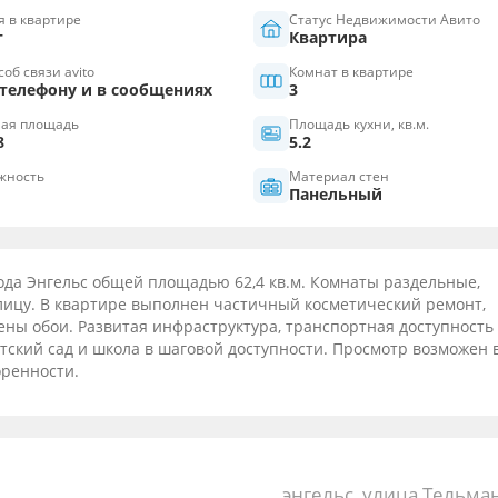
я в квартире
Статус Недвижимости Авито
т
Квартира
об связи avito
Комнат в квартире
 телефону и в сообщениях
3
ая площадь
Площадь кухни, кв.м.
8
5.2
жность
Материал стен
Панельный
рода Энгельс общей площадью 62,4 кв.м. Комнаты раздельные,
улицу. В квартире выполнен частичный косметический ремонт,
ены обои. Развитая инфраструктура, транспортная доступность
тский сад и школа в шаговой доступности. Просмотр возможен 
оренности.
энгельс, улица Тельман