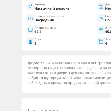
Ремонт
Дол
Частичный ремонт
Не
Право собственности
Спос
Посредник
По
Площадь, кв.м.
Жил
62.4
45.
Этаж
Эта
3
4
Продается 3-х комнатная квартира в центре го
планировка на две стороны, окна во двор и на 
заменены окна и двери, сделаны потолки, накле
любую точку города. Магазины, поликлиники, де
любой день и время по предварительной догов
Расположение