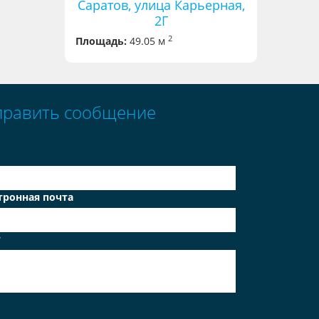
Саратов, улица Карьерная,
2Г
2
Площадь:
49.05 м
править сообщение
тронная почта
т