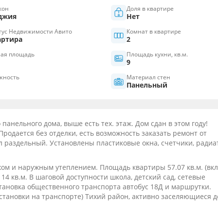
кон
Доля в квартире
джия
Нет
тус Недвижимости Авито
Комнат в квартире
артира
2
ая площадь
Площадь кухни, кв.м.
9
жность
Материал стен
Панельный
панельного дома, выше есть тех. этаж. Дом сдан в этом году!
Продается без отделки, есть возможность заказать ремонт от
л раздельный. Установлены плaстиковыe окна, счетчики, ради
жом и наружным утеплением. Площадь квартиры 57.07 кв.м. (вк
и 14 кв.м. В шаговой доступности школа, детский сад, сетевые
становка общественного транспорта автобус 18Д и маршрутки.
 остановки на транспорте) Тихий район, активно заселяющиеся д