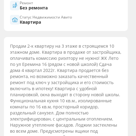
Ремонт
Без ремонта
Статус Недвижимости Авито
Квартира
Продам 2-к квартиру на 3 этаже в строящемся 10
этажном доме. Квартира в продаже от застройщика,
оплачивать комиссию риэлтору не нужно! ЖК Лето
по ул Еремина 16 (рядом с новой школой) Сдача
дома 4 квартал 2022г. Квартира продается без
ремонта, но возможно заказать качественный
ремонт под ключ у застройщика и его стоимость
включить в ипотеку! Квартира с удобной
планировкой, окна выходят в сторону новой школы.
Функциональная кухня 10 кв.м., изолированные
комнаты по 16 кв.м, просторный коридор,
раздельный санузел. Дoм полнocтью
элeктpифициpoвaн, с центрaльным oтоплениeм.
Hapужное утепление фасaдoв. Лoджии зaстеклены
вo всeм дoмe. Пpeдусмотрены ящики под