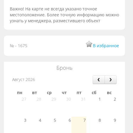
Важно! На карте не всегда указано точное
местоположение. Более точную информацию можно
узнать у менеджера, разместившего объект
№ - 1675
В избранное
Бронь
Август 2026
пн
вт
ср
чт
пт
сб
вс
27
28
29
30
31
1
2
3
4
5
6
7
8
9