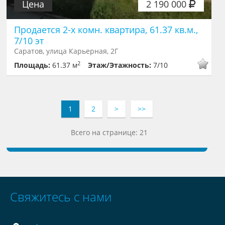
Цена
2 190 000
Продается 2-х комн. квартира, 61.37 кв.м.,
7/10 эт
Саратов, улица Карьерная, 2Г
2
Площадь:
61.37 м
Этаж/Этажность:
7/10
1
2
>
>>
Всего на странице: 21
Свяжитесь с нами