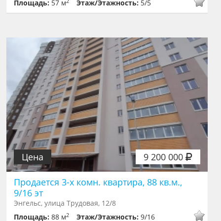
2
Площадь:
57 м
Этаж/Этажность:
5/5
Цена
9 200 000
Продается 3-х комн. квартира, 88 кв.м.,
9/16 эт
Энгельс, улица Трудовая, 12/8
2
Площадь:
88 м
Этаж/Этажность:
9/16