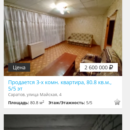
Цена
2 600 000
Продается 3-х комн. квартира, 80.8 кв.м.,
5/5 эт
Саратов, улица Майская, 4
2
Площадь:
80.8 м
Этаж/Этажность:
5/5